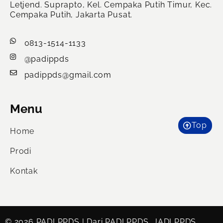
Letjend. Suprapto, Kel. Cempaka Putih Timur, Kec.
Cempaka Putih, Jakarta Pusat.
0813-1514-1133
@padippds
padippds@gmail.com
Menu
Top
Home
Prodi
Kontak
© 2026 PADI PPDS | Dari PADI PPDS, JADI PPDS